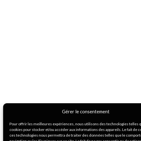
Gérer le consentement
Pour offrir les meilleures expériences, nous utilisons des technologies telles 
cookies pour stocker et/ou accéder aux informations des appareils. Le fait de c
ces technologies nous permettra de traiter des données telles que le compor
navigation ou les ID uniques sur ce site. Le fait de ne pas consentir ou de retire